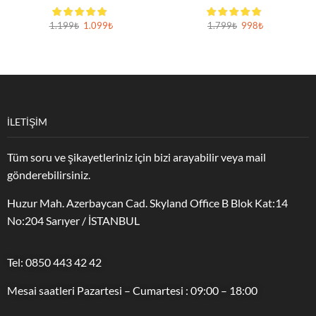
1.199
₺
1.099
₺
1.799
₺
998
₺
İLETİŞİM
Tüm soru ve şikayetleriniz için bizi arayabilir veya mail
gönderebilirsiniz.
Huzur Mah. Azerbaycan Cad. Skyland Office B Blok Kat:14
No:204 Sarıyer / İSTANBUL
Tel: 0850 443 42 42
Mesai saatleri Pazartesi – Cumartesi : 09:00 – 18:00