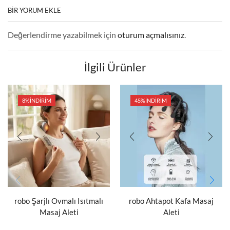
BIR YORUM EKLE
Değerlendirme yazabilmek için
oturum açmalısınız
.
İlgili Ürünler
8%
İNDIRIM
45%
İNDIRIM
robo Şarjlı Ovmalı Isıtmalı
robo Ahtapot Kafa Masaj
Masaj Aleti
Aleti