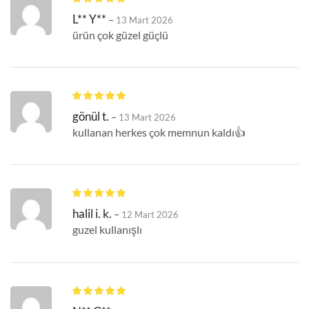
L** Y**
–
13 Mart 2026
ürün çok güzel güçlü
gönül t.
–
13 Mart 2026
kullanan herkes çok memnun kaldı👍
halil i. k.
–
12 Mart 2026
guzel kullanışlı