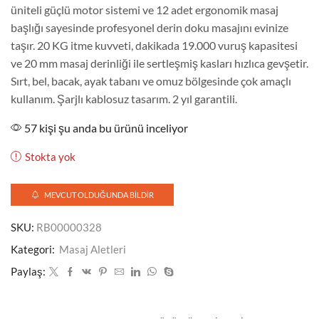
üniteli güçlü motor sistemi ve 12 adet ergonomik masaj
başlığı sayesinde profesyonel derin doku masajını evinize
taşır. 20 KG itme kuvveti, dakikada 19.000 vuruş kapasitesi
ve 20 mm masaj derinliği ile sertleşmiş kasları hızlıca gevşetir.
Sırt, bel, bacak, ayak tabanı ve omuz bölgesinde çok amaçlı
kullanım. Şarjlı kablosuz tasarım. 2 yıl garantili.
57 kişi şu anda bu ürünü inceliyor
Stokta yok
MEVCUT OLDUĞUNDA BILDIR
SKU:
RB00000328
Kategori:
Masaj Aletleri
Paylaş: