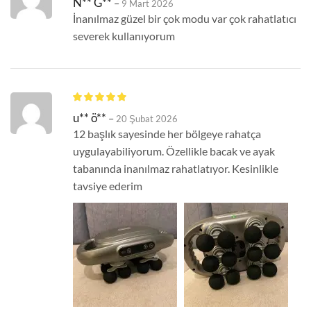
N** G**
–
9 Mart 2026
İnanılmaz güzel bir çok modu var çok rahatlatıcı
severek kullanıyorum
u** ö**
–
20 Şubat 2026
12 başlık sayesinde her bölgeye rahatça
uygulayabiliyorum. Özellikle bacak ve ayak
tabanında inanılmaz rahatlatıyor. Kesinlikle
tavsiye ederim