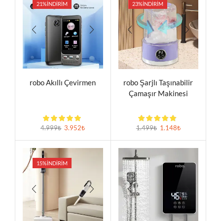
21%
İNDIRIM
23%
İNDIRIM
robo Akıllı Çevirmen
robo Şarjlı Taşınabilir
Çamaşır Makinesi
4.999
₺
3.952
₺
1.499
₺
1.148
₺
15%
İNDIRIM