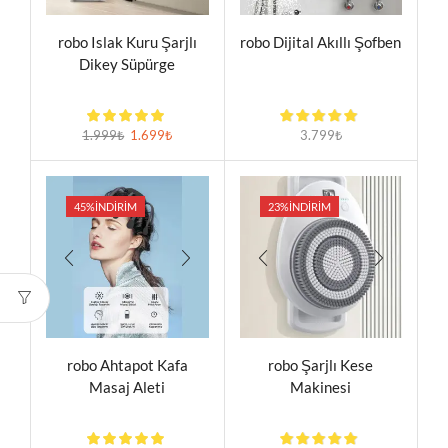
robo Islak Kuru Şarjlı
robo Dijital Akıllı Şofben
Dikey Süpürge
1.999
₺
1.699
₺
3.799
₺
45%
İNDIRIM
23%
İNDIRIM
robo Ahtapot Kafa
robo Şarjlı Kese
Masaj Aleti
Makinesi