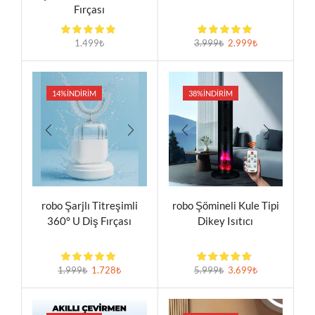
Fırçası
1.499
₺
3.999
₺
2.999
₺
14%
İNDIRIM
38%
İNDIRIM
robo Şarjlı Titreşimli
robo Şömineli Kule Tipi
360° U Diş Fırçası
Dikey Isıtıcı
1.999
₺
1.728
₺
5.999
₺
3.699
₺