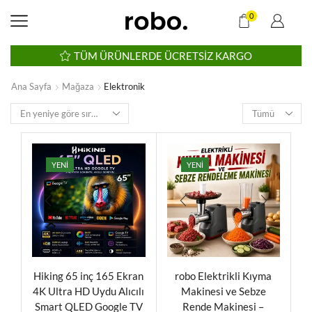
0
TÜM ÜRÜNLERDE ÜCRETSIZ KARGO
Ana Sayfa
Mağaza
Elektronik
YENI
YENI
Hiking 65 inç 165 Ekran
robo Elektrikli Kıyma
4K Ultra HD Uydu Alıcılı
Makinesi ve Sebze
Smart QLED Google TV
Rende Makinesi –