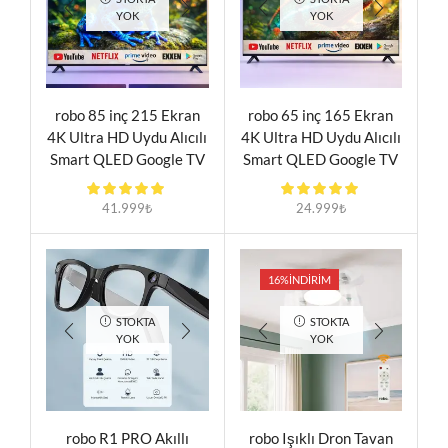
YOK
YOK
robo 85 inç 215 Ekran
robo 65 inç 165 Ekran
4K Ultra HD Uydu Alıcılı
4K Ultra HD Uydu Alıcılı
Smart QLED Google TV
Smart QLED Google TV
Televizyon
Televizyon
41.999
₺
24.999
₺
16%
İNDIRIM
STOKTA
STOKTA
YOK
YOK
robo R1 PRO Akıllı
robo Işıklı Dron Tavan