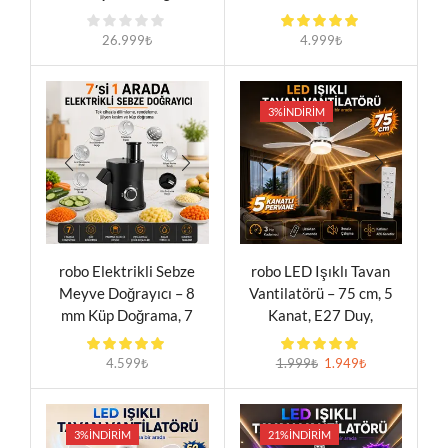
Televizyon
500W, 7 Aparat, 3
Kıyma Diski (3-5-7 mm),
26.999
₺
4.999
₺
Sucuk ve İçli Köfte
Aparatlı
3%
İNDIRIM
robo Elektrikli Sebze
robo LED Işıklı Tavan
Meyve Doğrayıcı – 8
Vantilatörü – 75 cm, 5
mm Küp Doğrama, 7
Kanat, E27 Duy,
Kesim Aparatı, 65 mm
Uzaktan Kumandalı
Geniş Besleme
4.599
₺
1.999
₺
1.949
₺
3%
İNDIRIM
21%
İNDIRIM