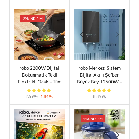
Cam
29%
İNDIRIM
robo 2200W Dijital
robo Merkezi Sistem
Dokunmatik Tekli
Dijital Akıllı Şofben
Elektrikli Ocak – Tüm
Büyük Boy 12500W –
Tencere Tiplerine
Banyo ve Mutfakta Aynı
Uyumlu Siyah Kristal
Anda Sıcak Su (Duş
2.599
₺
1.849
₺
8.899
₺
Cam Büyük Boy
Başlığı Hediyeli)
11%
İNDIRIM