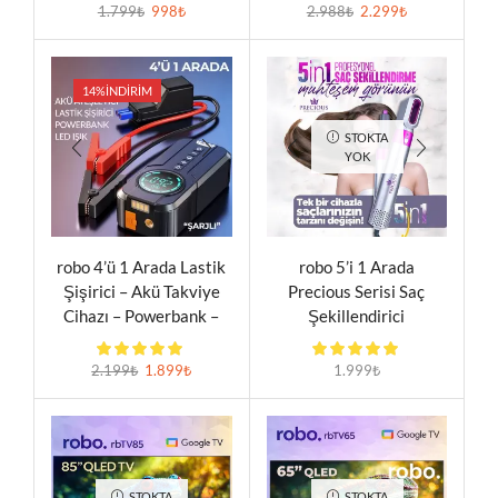
1.799
₺
998
₺
2.988
₺
2.299
₺
14%
İNDIRIM
STOKTA
YOK
robo 4’ü 1 Arada Lastik
robo 5’i 1 Arada
Şişirici – Akü Takviye
Precious Serisi Saç
Cihazı – Powerbank –
Şekillendirici
Led Işık
2.199
₺
1.899
₺
1.999
₺
STOKTA
STOKTA