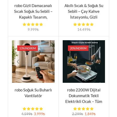
robo Gizli Damacanalı
Akıllı Sıcak & Soğuk Su
Sıcak Soğuk Su Sebili –
Sebili – Çay Kahve
Kapaklı Tasarım,
İstasyonlu, Gizli
Paslanmaz Çelik Hazne,
Damacanalı Dokunmatik
Ev ve Ofis Tipi
Sebil
9.999
₺
14.499
₺
13%
İNDIRIM
20%
İNDIRIM
robo Soğuk Su Buharlı
robo 2200W Dijital
Vantilatör
Dokunmatik Tekli
Elektrikli Ocak – Tüm
Tencere Tiplerine
Uyumlu Beyaz Kristal
4.599
₺
3.999
₺
2.299
₺
1.849
₺