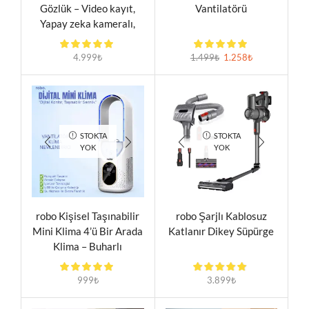
Gözlük – Video kayıt,
Vantilatörü
Yapay zeka kameralı,
Müzik dinleme, Telefon
ile konuşma
4.999
₺
1.499
₺
1.258
₺
STOKTA
STOKTA
YOK
YOK
robo Kişisel Taşınabilir
robo Şarjlı Kablosuz
Mini Klima 4’ü Bir Arada
Katlanır Dikey Süpürge
Klima – Buharlı
Nemlendirici – Masa
Fanı – Gece Işıkları
999
₺
3.899
₺