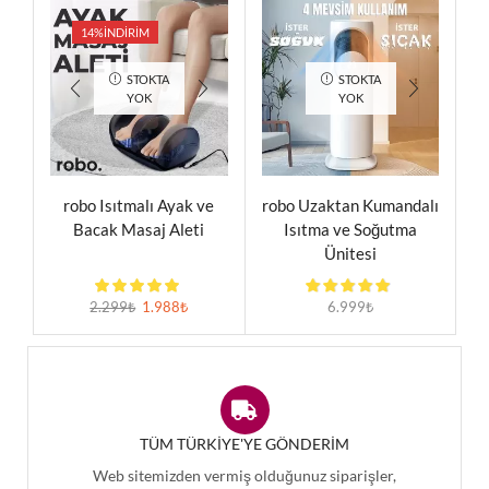
14%
İNDIRIM
STOKTA
STOKTA
YOK
YOK
robo Isıtmalı Ayak ve
robo Uzaktan Kumandalı
Bacak Masaj Aleti
Isıtma ve Soğutma
Ünitesi
2.299
₺
1.988
₺
6.999
₺
TÜM TÜRKIYE'YE GÖNDERIM
Web sitemizden vermiş olduğunuz siparişler,