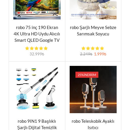
robo 75 inç 190 Ekran
robo Şarjlı Meyve Sebze
4K Ultra HD Uydu Alıcılı
Sarımsak Soyucu
Smart QLED Google TV
Televizyon
32.999
₺
2.249
₺
1.999
₺
25%
İNDIRIM
robo 9IN1 9 Başlıklı
robo Teleskobik Ayaklı
Şarjlı Dijital Temizlik
Isıtıcı