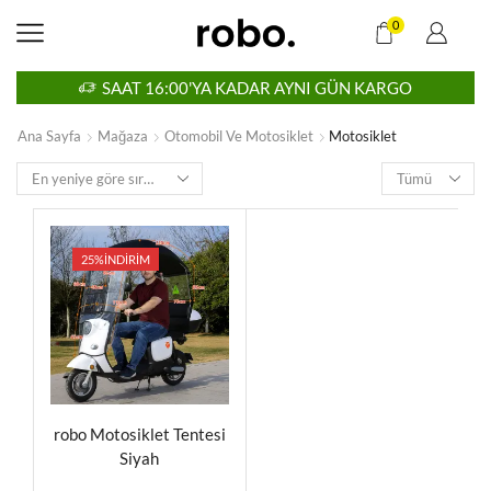
0
NI GÜN KARGO
TÜM ÜRÜNLERDE ÜCRETSI
Ana Sayfa
Mağaza
Otomobil Ve Motosiklet
Motosiklet
25%
İNDIRIM
robo Motosiklet Tentesi
Siyah