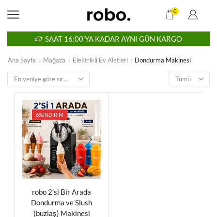
0
NI GÜN KARGO
TÜM ÜRÜNLERDE ÜCRETSI
Ana Sayfa
Mağaza
Elektrikli Ev Aletleri
Dondurma Makinesi
6%
İNDIRIM
robo 2’si Bir Arada
Dondurma ve Slush
(buzlaş) Makinesi