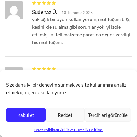
Sudenaz Ü.
–
18 Temmuz 2025
yaklaşik bir aydır kullanıyorum, muhteşem bişi,
kesinlikle su alma gibi sorunlar yok iyi izole
edilmiş kaliteli malzeme parasına değer. verdiği
his muhteşem.
S** T**
–
14 Temmuz 2025
Size daha iyi bir deneyim sunmak ve site kullanımını analiz
Ürünü almadan önce çok tereddüt ettim. Bu
etmek için çerez kullanıyoruz.
yorumu da benim gibi tereddüt edenlere
yazıyorum. Banyodan ilk defa bu kadar temiz bir
şekilde çıktığımı hissettim. Ürün gerçekten
Kabul et
Reddet
Tercihleri görüntüle
tatmin edici. Almadan önce yapılan yorumları
acaba birilerini ayarlayarak mı yaptırdılar diye
2.988
₺
SEPETE EKLE
HEMEN AL
2.299
₺
Çerez Politikası
Gizlilik ve Güvenlik Politikası
çok düşünmüştüm. Ama kullandıktan sonra