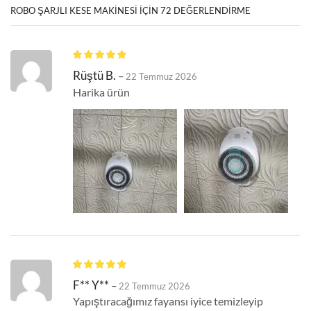
ROBO ŞARJLI KESE MAKINESI
IÇIN 72 DEĞERLENDIRME
Rüştü B.
–
22 Temmuz 2026
Harika ürün
F** Y**
–
22 Temmuz 2026
Yapıştıracağımız fayansı iyice temizleyip