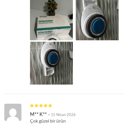
M** K**
–
15 Nisan 2026
Çok güzel bir ürün