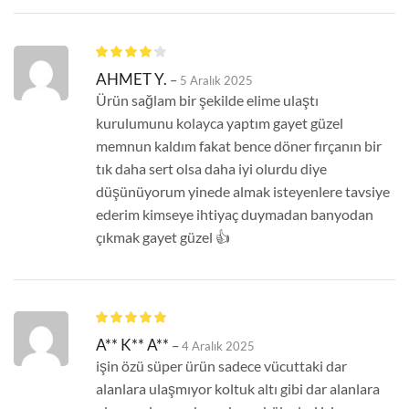
AHMET Y.
–
5 Aralık 2025
Ürün sağlam bir şekilde elime ulaştı
kurulumunu kolayca yaptım gayet güzel
memnun kaldım fakat bence döner fırçanın bir
tık daha sert olsa daha iyi olurdu diye
düşünüyorum yinede almak isteyenlere tavsiye
ederim kimseye ihtiyaç duymadan banyodan
çıkmak gayet güzel 👍
A** K** A**
–
4 Aralık 2025
işin özü süper ürün sadece vücuttaki dar
alanlara ulaşmıyor koltuk altı gibi dar alanlara