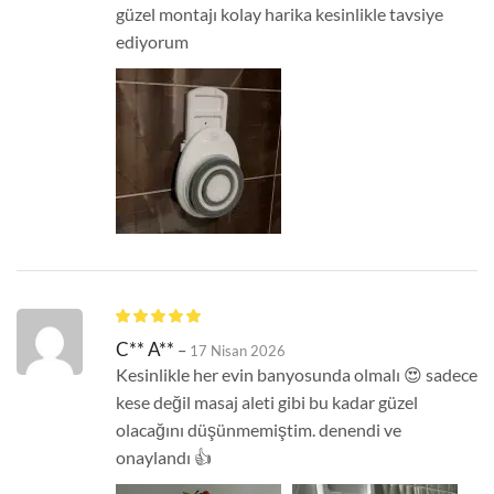
güzel montajı kolay harika kesinlikle tavsiye
ediyorum
C** A**
–
17 Nisan 2026
Kesinlikle her evin banyosunda olmalı 😍 sadece
kese değil masaj aleti gibi bu kadar güzel
olacağını düşünmemiştim. denendi ve
onaylandı 👍