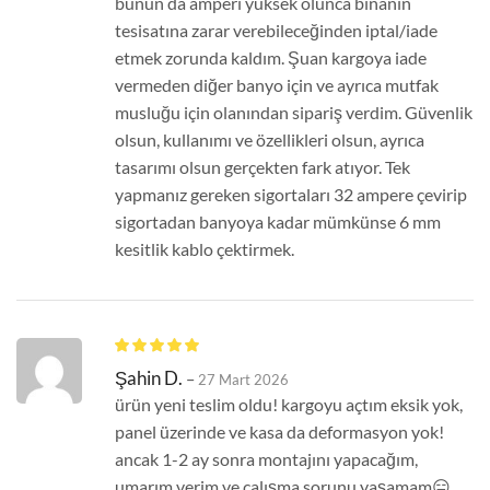
bunun da amperi yüksek olunca binanın
tesisatına zarar verebileceğinden iptal/iade
etmek zorunda kaldım. Şuan kargoya iade
vermeden diğer banyo için ve ayrıca mutfak
musluğu için olanından sipariş verdim. Güvenlik
olsun, kullanımı ve özellikleri olsun, ayrıca
tasarımı olsun gerçekten fark atıyor. Tek
yapmanız gereken sigortaları 32 ampere çevirip
sigortadan banyoya kadar mümkünse 6 mm
kesitlik kablo çektirmek.
Şahin D.
–
27 Mart 2026
ürün yeni teslim oldu! kargoyu açtım eksik yok,
panel üzerinde ve kasa da deformasyon yok!
ancak 1-2 ay sonra montajını yapacağım,
umarım verim ve çalışma sorunu yaşamam😑