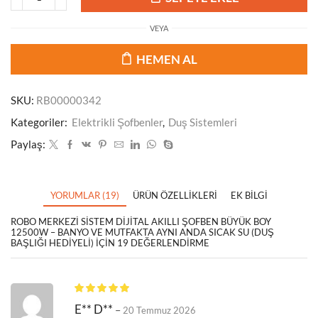
VEYA
HEMEN AL
SKU:
RB00000342
Kategoriler:
Elektrikli Şofbenler
,
Duş Sistemleri
Paylaş:
YORUMLAR (19)
ÜRÜN ÖZELLIKLERI
EK BILGI
ROBO MERKEZI SISTEM DIJITAL AKILLI ŞOFBEN BÜYÜK BOY
12500W – BANYO VE MUTFAKTA AYNI ANDA SICAK SU (DUŞ
BAŞLIĞI HEDIYELI)
IÇIN 19 DEĞERLENDIRME
E** D**
–
20 Temmuz 2026