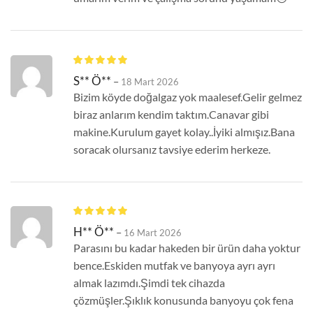
S** Ö**
–
18 Mart 2026
Bizim köyde doğalgaz yok maalesef.Gelir gelmez
biraz anlarım kendim taktım.Canavar gibi
makine.Kurulum gayet kolay..İyiki almışız.Bana
soracak olursanız tavsiye ederim herkeze.
H** Ö**
–
16 Mart 2026
Parasını bu kadar hakeden bir ürün daha yoktur
bence.Eskiden mutfak ve banyoya ayrı ayrı
almak lazımdı.Şimdi tek cihazda
çözmüşler.Şıklık konusunda banyoyu çok fena