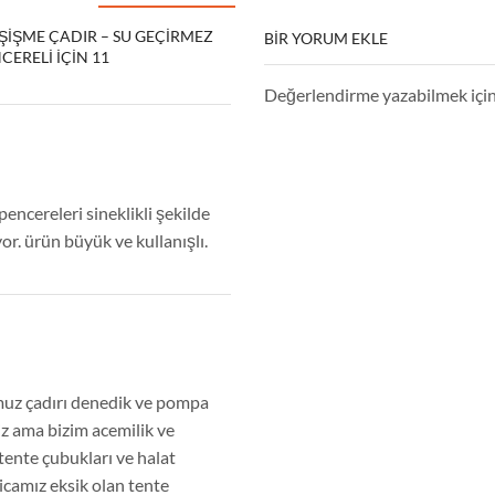
 ŞIŞME ÇADIR – SU GEÇIRMEZ
BIR YORUM EKLE
NCERELI
IÇIN 11
Değerlendirme yazabilmek içi
encereleri sineklikli şekilde
yor. ürün büyük ve kullanışlı.
muz çadırı denedik ve pompa
iz ama bizim acemilik ve
ente çubukları ve halat
ricamız eksik olan tente