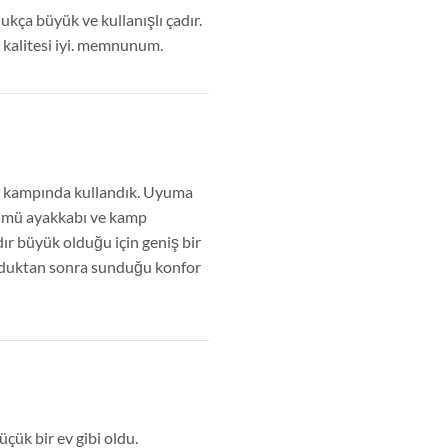
kça büyük ve kullanışlı çadır.
kalitesi iyi. memnunum.
nu kampında kullandık. Uyuma
ölümü ayakkabı ve kamp
dır büyük olduğu için geniş bir
lduktan sonra sunduğu konfor
çük bir ev gibi oldu.