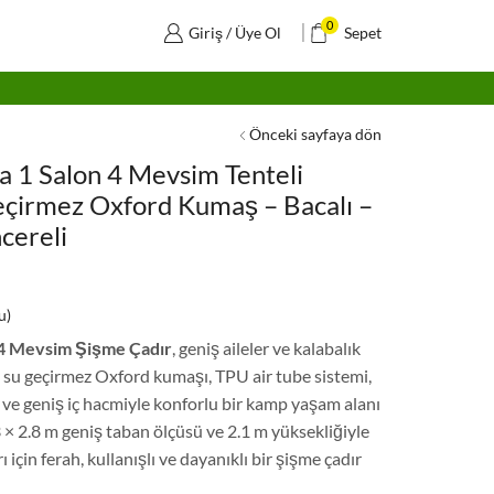
0
Giriş / Üye Ol
Sepet
Önceki sayfaya dön
da 1 Salon 4 Mevsim Tenteli
eçirmez Oxford Kumaş – Bacalı –
ncereli
u)
n 4 Mevsim Şişme Çadır
, geniş aileler ve kalabalık
, su geçirmez Oxford kumaşı, TPU air tube sistemi,
ri ve geniş iç hacmiyle konforlu bir kamp yaşam alanı
3 × 2.8 m geniş taban ölçüsü ve 2.1 m yüksekliğiyle
için ferah, kullanışlı ve dayanıklı bir şişme çadır