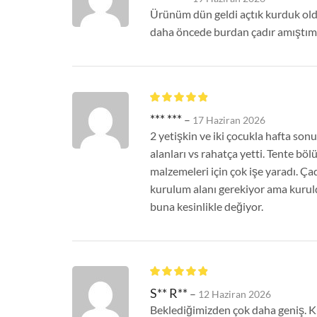
Ürünüm dün geldi açtık kurduk oldu
daha öncede burdan çadır amıştım 
*** ***
–
17 Haziran 2026
2 yetişkin ve iki çocukla hafta so
alanları vs rahatça yetti. Tente b
malzemeleri için çok işe yaradı. Ça
kurulum alanı gerekiyor ama kuru
buna kesinlikle değiyor.
S** R**
–
12 Haziran 2026
Beklediğimizden çok daha geniş. Kü