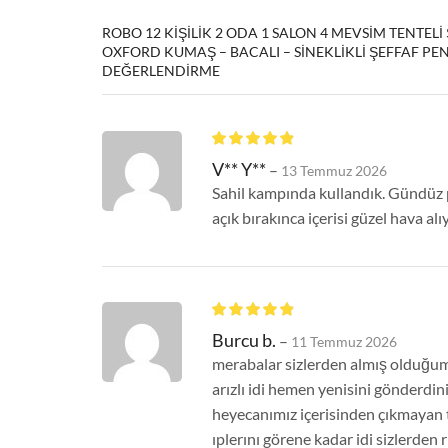
ROBO 12 KIŞILIK 2 ODA 1 SALON 4 MEVSIM TENTELI
OXFORD KUMAŞ – BACALI – SINEKLIKLI ŞEFFAF PE
DEĞERLENDIRME
V** Y**
–
13 Temmuz 2026
Sahil kampında kullandık. Gündüz p
açık bırakınca içerisi güzel hava alı
Burcu b.
–
11 Temmuz 2026
merabalar sizlerden almış olduğu
arızlı idi hemen yenisini gönderdin
heyecanımız içerisinden çıkmayan t
ıplerını görene kadar idi sizlerden 