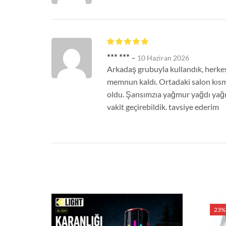
*** ***
–
10 Haziran 2026
Arkadaş grubuyla kullandık, herkes
memnun kaldı. Ortadaki salon kısm
oldu. Şansımzıa yağmur yağdı yağ
vakit geçirebildik. tavsiye ederim
23%