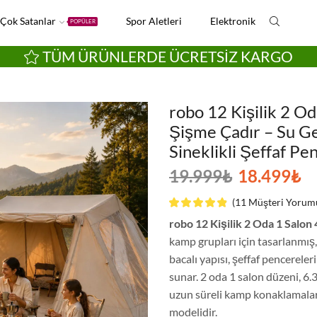
Çok Satanlar
Spor Aletleri
Elektronik
POPÜLER
TÜM ÜRÜNLERDE ÜCRETSIZ KARGO
robo 12 Kişilik 2 O
Şişme Çadır – Su G
Sineklikli Şeffaf Pe
19.999
₺
18.499
₺
(
11
Müşteri Yorum
robo 12 Kişilik 2 Oda 1 Salo
kamp grupları için tasarlanmış
bacalı yapısı, şeffaf pencerele
sunar. 2 oda 1 salon düzeni, 6.
uzun süreli kamp konaklamaları 
modelidir.