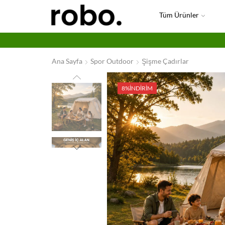
Tüm Ürünler
Ana Sayfa
Spor Outdoor
Şişme Çadırlar
8%
İNDIRIM