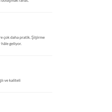
n dolaşmak rahat.
re çok daha pratik. Şişirme
 hâle geliyor.
ı ve kaliteli