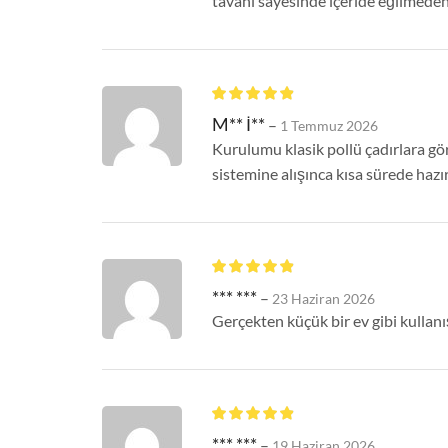
tavanı sayesinde içeride eğilmede
M** İ**
–
1 Temmuz 2026
Kurulumu klasik pollü çadırlara gö
sistemine alışınca kısa sürede hazır
*** ***
–
23 Haziran 2026
Gerçekten küçük bir ev gibi kullanışl
*** ***
–
19 Haziran 2026