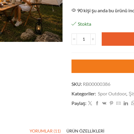
90 kişi şu anda bu ürünü inc
Stokta
SKU:
RB00000386
Kategoriler:
Spor Outdoor
,
Şi
Paylaş:
YORUMLAR (11)
ÜRÜN ÖZELLIKLERI