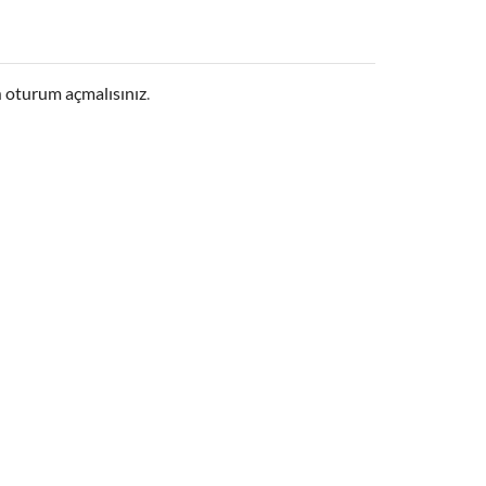
n
oturum açmalısınız
.